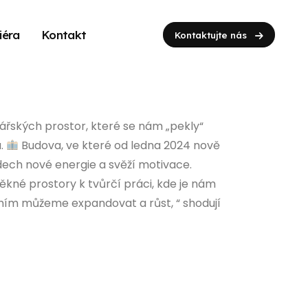
iéra
Kontakt
Kontaktujte nás
řských prostor, které se nám „pekly“
a.
Budova, ve které od ledna 2024 nově
nádech nové energie a svěží motivace.
ěkné prostory k tvůrčí práci, kde je nám
emím můžeme expandovat a růst, “ shodují