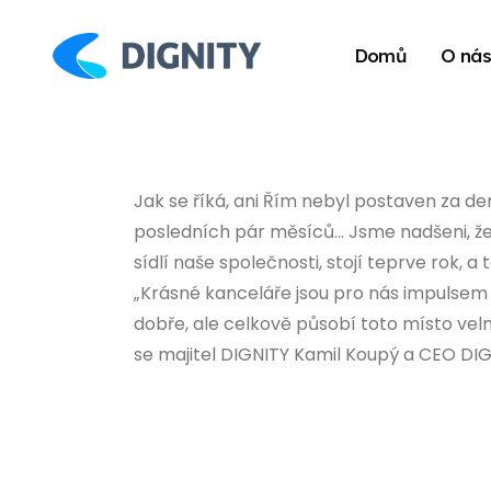
Domů
O ná
Jak se říká, ani Řím nebyl postaven za de
posledních pár měsíců... Jsme nadšeni, ž
sídlí naše společnosti, stojí teprve rok, 
„Krásné kanceláře jsou pro nás impulsem p
dobře, ale celkově působí toto místo vel
se majitel DIGNITY Kamil Koupý a CEO DIG