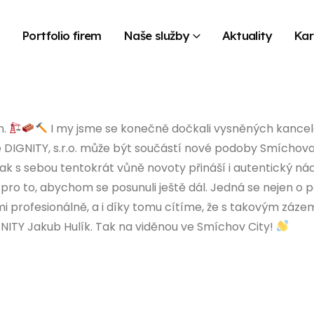
s
Portfolio firem
Naše služby
Aktuality
Kar
n.
I my jsme se konečně dočkali vysněných kancelá
e DIGNITY, s.r.o. může být součástí nové podoby Smíchov
a tak s sebou tentokrát vůně novoty přináší i autentický 
ro to, abychom se posunuli ještě dál. Jedná se nejen o p
mi profesionálně, a i díky tomu cítíme, že s takovým záz
NITY Jakub Hulík. Tak na viděnou ve Smíchov City!