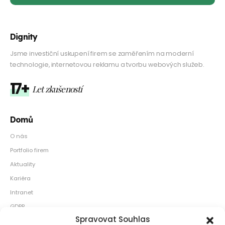
Dignity
Jsme investiční uskupení firem se zaměřením na moderní
technologie, internetovou reklamu a tvorbu webových služeb.
17+
Let zkušeností
Domů
O nás
Portfolio firem
Aktuality
Kariéra
Intranet
GDPR
Spravovat Souhlas