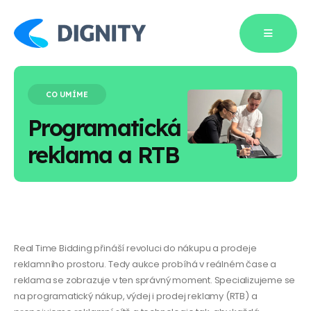
CO UMÍME
Programatická
reklama a RTB
Naše služby
Real Time Bidding přináší revoluci do nákupu a prodeje
reklamního prostoru. Tedy aukce probíhá v reálném čase a
reklama se zobrazuje v ten správný moment. Specializujeme se
na programatický nákup, výdej i prodej reklamy (RTB) a