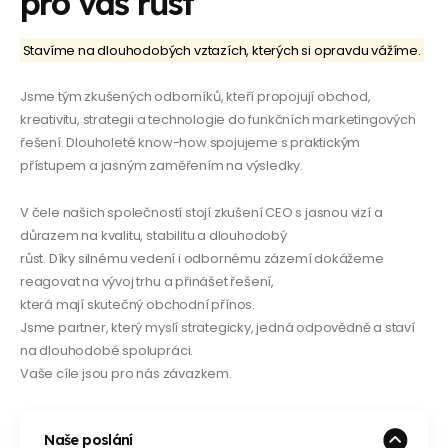
pro váš růst
Stavíme na dlouhodobých vztazích, kterých si opravdu vážíme.
Jsme tým zkušených odborníků, kteří propojují obchod,
kreativitu, strategii a technologie do funkčních marketingových
řešení. Dlouholeté know-how spojujeme s praktickým
přístupem a jasným zaměřením na výsledky.
V čele našich společností stojí zkušení CEO s jasnou vizí a
důrazem na kvalitu, stabilitu a dlouhodobý
růst. Díky silnému vedení i odbornému zázemí dokážeme
reagovat na vývoj trhu a přinášet řešení,
která mají skutečný obchodní přínos.
Jsme partner, který myslí strategicky, jedná odpovědně a staví
na dlouhodobé spolupráci.
Vaše cíle jsou pro nás závazkem.
Naše poslání