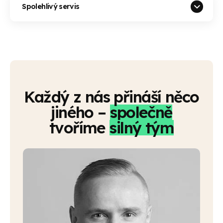
Spolehlivý servis
Každý z nás přináší něco
jiného –
společně
tvoříme
silný tým