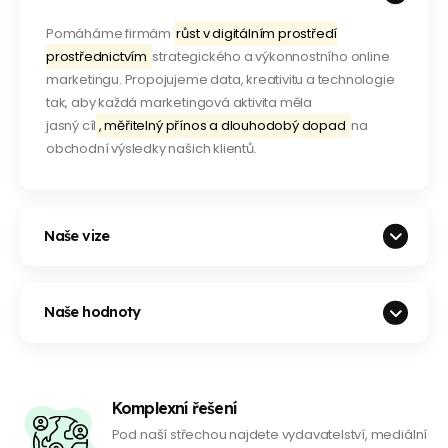
Pomáháme firmám
růst v digitálním prostředí
prostřednictvím
strategického a výkonnostního online
marketingu. Propojujeme data, kreativitu a technologie
tak, aby každá marketingová aktivita měla
jasný cíl
, měřitelný přínos a dlouhodobý dopad
na
obchodní výsledky našich klientů.
Naše vize
Naše hodnoty
Komplexní řešení
Pod naší střechou najdete vydavatelství, mediální