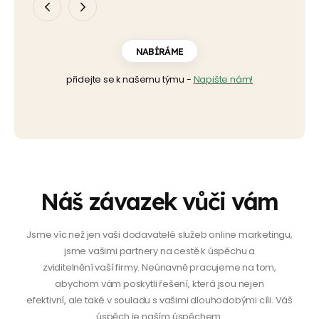
NABÍRÁME
přidejte se k našemu týmu -
Napište nám!
Náš závazek vůči vám
Jsme víc než jen vaši dodavatelé služeb online marketingu,
jsme vašimi partnery na cestě k úspěchu a
zviditelnění vaší firmy. Neúnavně pracujeme na tom,
abychom vám poskytli řešení, která jsou nejen
efektivní, ale také v souladu s vašimi dlouhodobými cíli. Váš
úspěch je naším úspěchem.