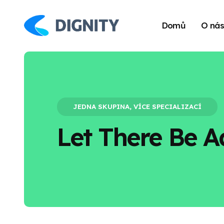
Domů
O ná
JEDNA SKUPINA, VÍCE SPECIALIZACÍ
Let There Be A