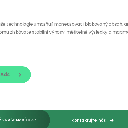
še technologie umožňují monetizovat i blokovaný obsah, ani
omu získáváte stabilní výnosy, měřitelné výsledky a maximá
 Ads
ÁS NAŠE NABÍDKA?
Kontaktujte nás