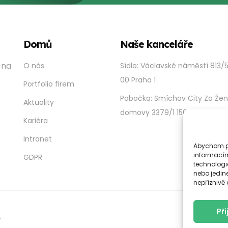
Domů
Naše kanceláře
 na
O nás
Sídlo: Václavské náměstí 813/5
00 Praha 1
Portfolio firem
Pobočka: Smíchov City Za Že
Aktuality
domovy 3379/1 150 00 Praha 5
Kariéra
Intranet
Abychom po
informacím
GDPR
technologi
nebo jedin
nepříznivě o
Př
.