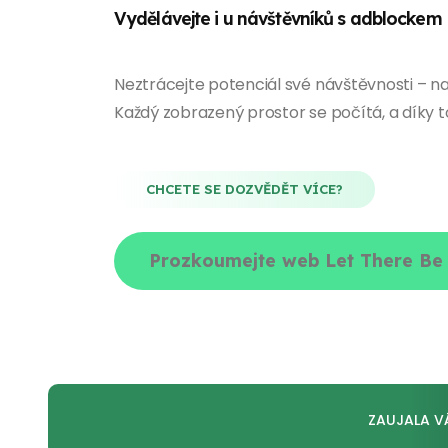
Vydělávejte i u návštěvníků s adblockem
Neztrácejte potenciál své návštěvnosti – na
Každý zobrazený prostor se počítá, a díky t
CHCETE SE DOZVĚDĚT VÍCE?
Prozkoumejte web Let There Be
ZAUJALA V