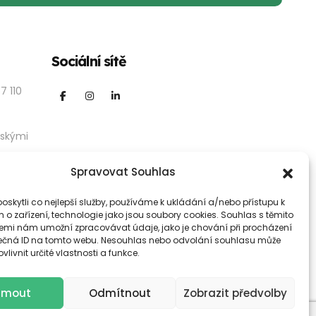
Sociální sítě
7 110
nskými
Spravovat Souhlas
skytli co nejlepší služby, používáme k ukládání a/nebo přístupu k
 o zařízení, technologie jako jsou soubory cookies. Souhlas s těmito
emi nám umožní zpracovávat údaje, jako je chování při procházení
ečná ID na tomto webu. Nesouhlas nebo odvolání souhlasu může
vlivnit určité vlastnosti a funkce.
ijmout
Odmítnout
Zobrazit předvolby