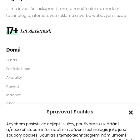
Jsme investiční uskupení firem se zaměřením na moderní
technologie, internetovou reklamu a tvorbu webových služeb.
17+
Let zkušeností
Domů
O nás
Portfolio firem
Aktuality
Kariéra
Intranet
GDPR
Spravovat Souhlas
Naše kanceláře
Abychom poskytli co nejlepší služby, používáme k ukládání
Sídlo: Václavské náměstí 813/57 110 00 Praha 1
a/nebo přístupu k informacím o zařízení, technologie jako jsou
soubory cookies. Souhlas s těmito technologiemi nám umožní
Pobočka: Smíchov City Za Ženskými domovy 3379/1 150 00 Praha 5