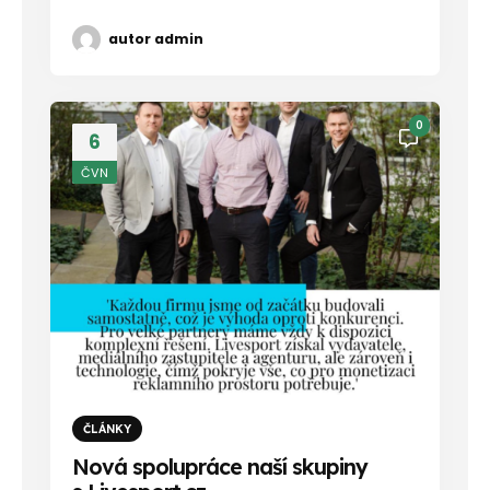
autor
admin
0
6
ČVN
ČLÁNKY
Nová spolupráce naší skupiny