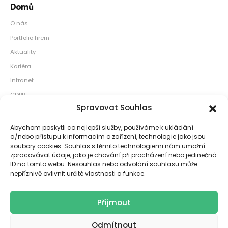
Domů
O nás
Portfolio firem
Aktuality
Kariéra
Intranet
GDPR
Spravovat Souhlas
Naše kanceláře
Abychom poskytli co nejlepší služby, používáme k ukládání
Sídlo: Václavské náměstí 813/57 110 00 Praha 1
a/nebo přístupu k informacím o zařízení, technologie jako jsou
soubory cookies. Souhlas s těmito technologiemi nám umožní
Pobočka: Smíchov City Za Ženskými domovy 3379/1 150 00 Praha 5
zpracovávat údaje, jako je chování při procházení nebo jedinečná
ID na tomto webu. Nesouhlas nebo odvolání souhlasu může
Sociální sítě
nepříznivě ovlivnit určité vlastnosti a funkce.
Přijmout
Odmítnout