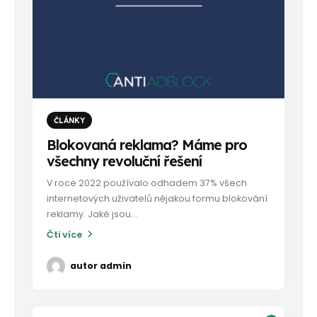
ČLÁNKY
Blokovaná reklama? Máme pro
všechny revoluční řešení
V roce 2022 používalo odhadem 37% všech
internetových uživatelů nějakou formu blokování
reklamy. Jaké jsou...
Čti více
autor
admin