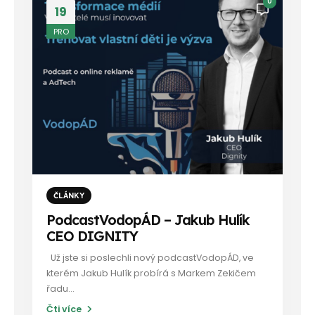
0
19
PRO
ČLÁNKY
PodcastVodopÁD – Jakub Hulík
CEO DIGNITY
Už jste si poslechli nový podcastVodopÁD, ve
kterém Jakub Hulík probírá s Markem Zekičem
řadu...
Čti více