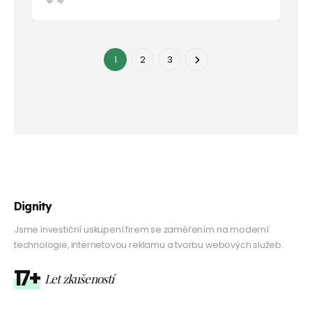
1
2
3
Dignity
Jsme investiční uskupení firem se zaměřením na moderní
technologie, internetovou reklamu a tvorbu webových služeb.
17+
Let zkušeností