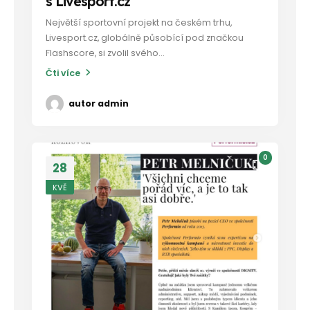
s Livesport.cz
Největší sportovní projekt na českém trhu,
Livesport.cz, globálně působící pod značkou
Flashscore, si zvolil svého...
Čti více
autor
admin
0
28
KVĚ