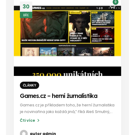
0
30
BŘE
ČLÁNKY
Games.cz – herní žurnalistika
Games.cz je příkladem toho, že herní žurnalistika
je novinařina jako každá jiná,” říká Aleš Smutný,...
Čti více
autor
admin