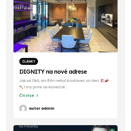
ČLÁNKY
DIGNITY na nové adrese
Jak se říká, ani Řím nebyl postaven za den.
I my jsme se konečně...
Čti více
autor
admin