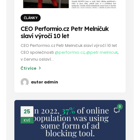
ČLÁNKY
CEO Performio.cz Petr Melničuk
slaví výročí 10 let
CEO Performio.cz Petr Melničuk slaví výročí 10 let
CEO společnosti
@performio.cz
,
@petr.melnicuk
,
v červnu oslaví...
Čti více
autor
admin
0
25
KVĚ