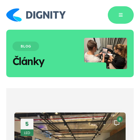
BLOG
Články
0
5
LED