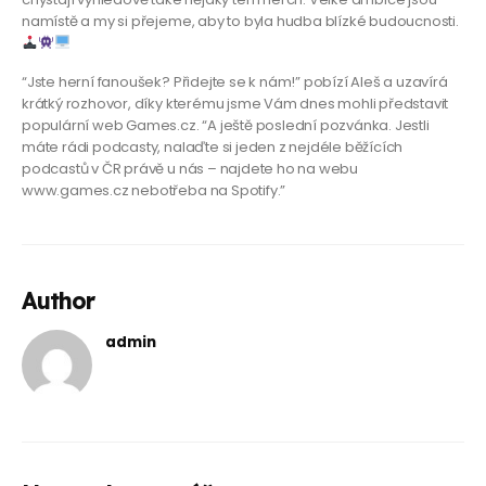
namístě a my si přejeme, aby to byla hudba blízké budoucnosti.
“Jste herní fanoušek? Přidejte se k nám!” pobízí Aleš a uzavírá
krátký rozhovor, díky kterému jsme Vám dnes mohli představit
populární web Games.cz. “A ještě poslední pozvánka. Jestli
máte rádi podcasty, nalaďte si jeden z nejdéle běžících
podcastů v ČR právě u nás – najdete ho na webu
www.games.cz nebotřeba na Spotify.”
Author
admin