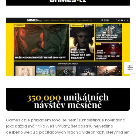
Games.cz je příkladem toho, že herní žurnalistika je novinařina
jako každá jiná,” říká Aleš Smutný, šéf obsahu největšího
českého webu o počítačových hrách a videohrách, který má jen