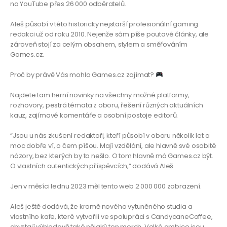
na YouTube přes 26 000 odběratelů.
Aleš působí v této historicky nejstarší profesionální gaming
redakci už od roku 2010. Nejenže sám píše poutavé články, ale
zároveň stojí za celým obsahem, stylem a směřováním
Games.cz.
Proč by právě Vás mohlo Games.cz zajímat?
Najdete tam herní novinky na všechny možné platformy,
rozhovory, pestrá témata z oboru, řešení různých aktuálních
kauz, zajímavé komentáře a osobní postoje editorů.
“Jsou u nás zkušení redaktoři, kteří působí v oboru několik let a
moc dobře ví, o čem píšou. Mají vzdělání, ale hlavně své osobité
názory, bez kterých by to nešlo. O tom hlavně má Games.cz být.
O vlastních autentických příspěvcích,” dodává Aleš.
Jen v měsíci lednu 2023 měl tento web 2 000 000 zobrazení.
Aleš ještě dodává, že kromě nového vytuněného studia a
vlastního kafe, které vytvořili ve spolupráci s CandycaneCoffee,
chystají výhledově také nějaký ten merch. Velké ambice jsou