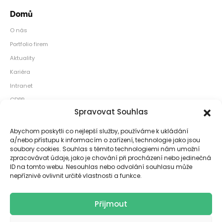
Domů
O nás
Portfolio firem
Aktuality
Kariéra
Intranet
GDPR
Spravovat Souhlas
Naše kanceláře
Abychom poskytli co nejlepší služby, používáme k ukládání
Sídlo: Václavské náměstí 813/57 110 00 Praha 1
a/nebo přístupu k informacím o zařízení, technologie jako jsou
soubory cookies. Souhlas s těmito technologiemi nám umožní
Pobočka: Smíchov City Za Ženskými domovy 3379/1 150 00 Praha 5
zpracovávat údaje, jako je chování při procházení nebo jedinečná
ID na tomto webu. Nesouhlas nebo odvolání souhlasu může
Sociální sítě
nepříznivě ovlivnit určité vlastnosti a funkce.
Přijmout