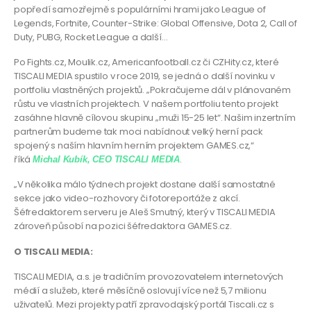
popředí samozřejmě s populárními hrami jako League of
Legends, Fortnite, Counter-Strike: Global Offensive, Dota 2, Call of
Duty, PUBG, Rocket League a další…
Po Fights.cz, Moulik.cz, Americanfootball.cz či CZHity.cz, které
TISCALI MEDIA spustilo v roce 2019, se jedná o další novinku v
portfoliu vlastněných projektů. „Pokračujeme dál v plánovaném
růstu ve vlastních projektech. V našem portfoliu tento projekt
zasáhne hlavně cílovou skupinu „muži 15-25 let“. Našim inzertním
partnerům budeme tak moci nabídnout velký herní pack
spojený s naším hlavním herním projektem GAMES.cz,“
říká
.
Michal Kubík, CEO TISCALI MEDIA
„V několika málo týdnech projekt dostane další samostatné
sekce jako video-rozhovory či fotoreportáže z akcí.
Šéfredaktorem serveru je Aleš Smutný, který v TISCALI MEDIA
zároveň působí na pozici šéfredaktora GAMES.cz.
O TISCALI MEDIA:
TISCALI MEDIA, a.s. je tradičním provozovatelem internetových
médií a služeb, které měsíčně oslovují více než 5,7 milionu
uživatelů. Mezi projekty patří zpravodajský portál
Tiscali.cz
s