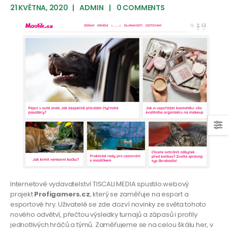
21 KVĚTNA, 2020
ADMIN
0 COMMENTS
Internetové vydavatelství TISCALI MEDIA spustilo webový
projekt
Profigamers.cz
, který se zaměřuje na esport a
esportové hry. Uživatelé se zde dozví novinky ze světa tohoto
nového odvětví, přečtou výsledky turnajů a zápasů i profily
jednotlivých hráčů a týmů. Zaměřujeme se na celou škálu her, v