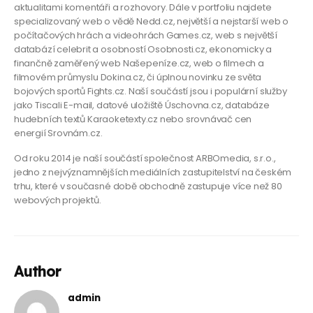
aktualitami komentáři a rozhovory. Dále v portfoliu najdete
specializovaný web o vědě
Nedd.cz
, největší a nejstarší web o
počítačových hrách a videohrách
Games.cz
, web s největší
databází celebrit a osobností
Osobnosti.cz
, ekonomicky a
finančně zaměřený web
Našepeníze.cz
, web o filmech a
filmovém průmyslu
Dokina.cz
, či úplnou novinku ze světa
bojových sportů
Fights.cz
. Naší součástí jsou i populární služby
jako
Tiscali E-mail
, datové uložiště
Úschovna.cz
, databáze
hudebních textů
Karaoketexty.cz
nebo srovnávač cen
energií
Srovnám.cz
.
Od roku 2014 je naší součástí společnost
ARBOmedia, s.r.o.
,
jedno z nejvýznamnějších mediálních zastupitelství na českém
trhu, které v současné době obchodně zastupuje více než 80
webových projektů.
Author
admin