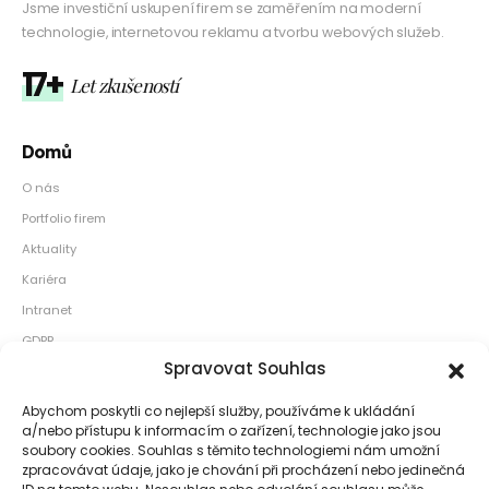
Jsme investiční uskupení firem se zaměřením na moderní
technologie, internetovou reklamu a tvorbu webových služeb.
17+
Let zkušeností
Domů
O nás
Portfolio firem
Aktuality
Kariéra
Intranet
GDPR
Spravovat Souhlas
Naše kanceláře
Abychom poskytli co nejlepší služby, používáme k ukládání
Sídlo: Václavské náměstí 813/57 110 00 Praha 1
a/nebo přístupu k informacím o zařízení, technologie jako jsou
soubory cookies. Souhlas s těmito technologiemi nám umožní
Pobočka: Smíchov City Za Ženskými domovy 3379/1 150 00 Praha 5
zpracovávat údaje, jako je chování při procházení nebo jedinečná